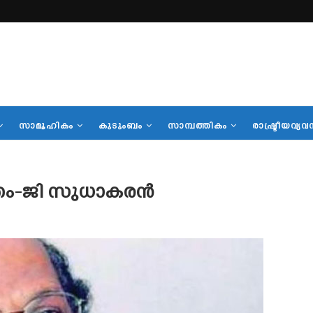
സാമൂഹികം
കുടുംബം
സാമ്പത്തികം
രാഷ്ട്രീയവ്യവ
മതം-ജി സുധാകരന്‍