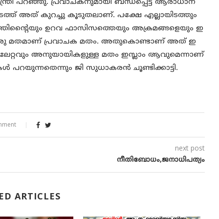
മന്ത്രി പറഞ്ഞു. പ്രവാചകനുമായി ബന്ധപ്പെട്ട ആരാധാന
ത്ത് അത് കുറച്ചു കൂടുതലാണ്. പക്ഷേ എല്ലായിടത്തും
യത്തിന്റെെയും ഉറവ ഫാസിസത്തെയും അക്രമങ്ങളെയും ഇ
തായ ഒരു മതമാണ് പ്രവാചക മതം. അതുകൊണ്ടാണ് അത് ഇ
ിലേറ്റവും അനുയായികളുള്ള മതം ഇസ്ലാം ആവുമെന്നാണ്
ള്‍ പറയുന്നതെന്നും ജി സുധാകരന്‍ ചൂണ്ടിക്കാട്ടി.
mment
next post
നീതിബോധം,ജനാധിപത്യം
ED ARTICLES