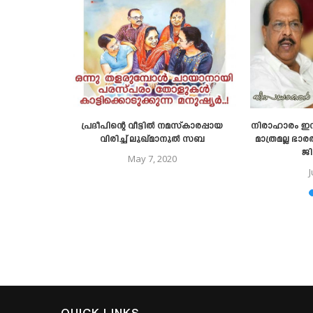
ിലൂടെ
പ്രദീപിന്റെ വീട്ടിൽ നമസ്കാരപ്പായ
നിരാഹാരം ഇസ
ൂടുതൽ
വിരിച്ച് ലുഖ്മാനുൽ സബ
മാത്രമല്ല ഭ
 കണ്ഠരര്
ജ
May 7, 2020
ഹനർ