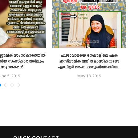
്ലാമിക് സംസ്കാരത്തിൽ
പൂജാലാമയെ നേപ്പാളിലെ ഏക
ന
ാരതീയ സംസ്കാരത്തിലും;
ഇസ്‌ലാമിക വനിത മാസികയുടെ
ി.സുധാകരൻ
എഡിറ്റർ അംനഫാറൂഖിയാക്കിയ...
June 5, 2019
May 18, 2019