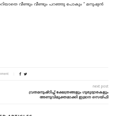
ിയാതെ വീണ്ടും വീണ്ടും പറഞ്ഞു പോകും ” മനുഷ്യൻ
mment
next post
വ്രതമനുഷ്ഠിച്ച് ക്ഷേത്രങ്ങളും ഗുരുദ്വാരകളും
അണുവിമുക്തമാക്കി ഇമ്രാന സെയ്ഫി