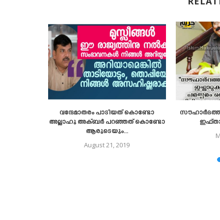
RELAT
യും
വന്ദേമാതരം പാടിയത് കൊണ്ടോ
സൗഹാർദത്തി
ഇസ്‌ലാമിന്റെ
അല്ലാഹു അക്ബർ പറഞ്ഞത് കൊണ്ടോ
ഇഫ്താ
ര്‍ഷണം
ആരുടെയും...
M
August 21, 2019