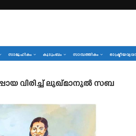
സാമൂഹികം
കുടുംബം
സാമ്പത്തികം
രാഷ്ട്രീയവ്യവ
രപ്പായ വിരിച്ച് ലുഖ്മാനുൽ സബ