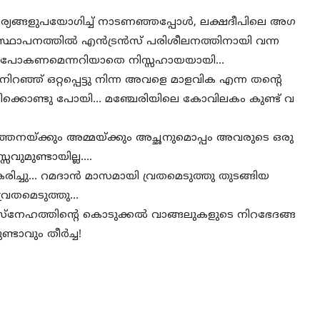
ര്യങ്ങളുപയോഗിച്ച് നാടണഞ്ഞപ്പോൾ, ലക്ഷദീപിലെ അഗ
ാര്യ സ്ഥാപനത്തിൽ എൻട്രൻസ് പരിശീലനത്തിനായി വന്ന
്ടു പോകണമെന്നറിയാതെ നിസ്സഹായയായി…
ു നിറഞ്ഞ് ഒറ്റപ്പെട്ടു നിന്ന അവളെ മാളവിക എന്ന തൻ്റെ
 കൂട്ടിക്കൊണ്ടു പോയി… മഞ്ചേരിയിലെ കോവിലകം കുണ്ട് വ
്തനയ്ക്കും അമ്മയ്ക്കും അച്ഛനുമൊപ്പം അവരുടെ ഒരു
വുമുണ്ടായില്ല….
രിച്ചു… റമദാൻ മാസമായി വ്രതമെടുത്തു തുടങ്ങിയ
വ്രതമെടുത്തു…
സ്നേഹത്തിൻ്റെ കൊടുക്കൽ വാങ്ങലുകളുടെ നിറഭേദങ്ങ
്ടാവും തീർച്ച!