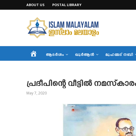
ABOUT US
POSTAL LIBRARY
HOME
ആദര്‍ശം
ഖുര്‍ആന്‍
മുഹമ്മദ് നബി
പ്രദീപിന്റെ വീട്ടിൽ നമസ്കാ
May 7, 2020