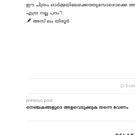
ഈ ചിത്രം ഓർമ്മയിലേക്കെത്തുമ്പോഴൊക്കെ അറ
എത്ര നല്ല പദം”!
അസ് ലം തിരൂർ
0 co
previous post
നെഞ്ചകങ്ങളുടെ അളവെടുക്കുക തന്നെ വേണം