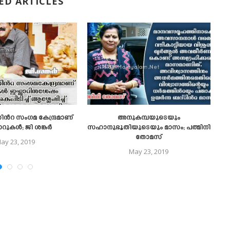
ED ARTICLES
ൻറ സംഗമ കേന്ദ്രമാണ്
അനുകമ്പയുടെയും
റുകൾ; ജി ശങ്കർ
സഹാനുഭൂതിയുടെയും മാസം; പത്മിനി
തോമസ്
ay 23, 2019
May 23, 2019