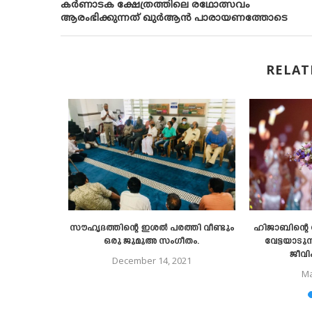
കർണാടക ക്ഷേത്രത്തിലെ രഥോത്സവം
ആരംഭിക്കുന്നത് ഖുർആൻ പാരായണത്തോടെ
RELAT
സൗഹൃദത്തിന്റെ ഇശൽ പരത്തി വീണ്ടും
ഹിജാബിന്റെ പ
ുന്നു -ഓയിൻ
ഒരു ജുമുഅ സംഗീതം.
വേട്ടയാടുന
ജീവി
December 14, 2021
Ma