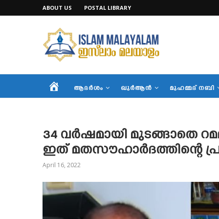
ABOUT US
POSTAL LIBRARY
HOME
ആദര്‍ശം
ഖുര്‍ആന്‍
മുഹമ്മദ് നബി
34 വര്‍ഷമായി മുടങ്ങാതെ റമദാ
ഇത് മതസൗഹാര്‍ദത്തിന്റെ പ
April 16, 2022