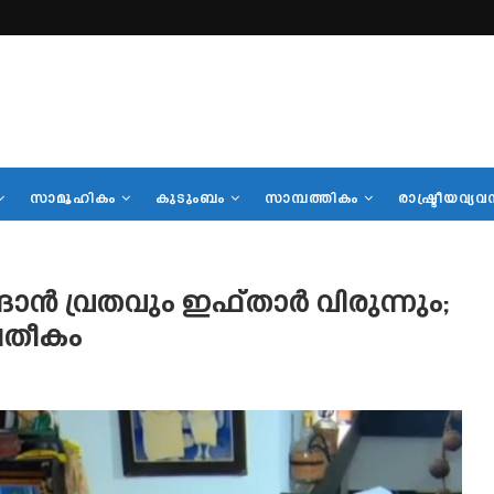
സാമൂഹികം
കുടുംബം
സാമ്പത്തികം
രാഷ്ട്രീയവ്യവ
ന്‍ വ്രതവും ഇഫ്താര്‍ വിരുന്നും;
്രതീകം