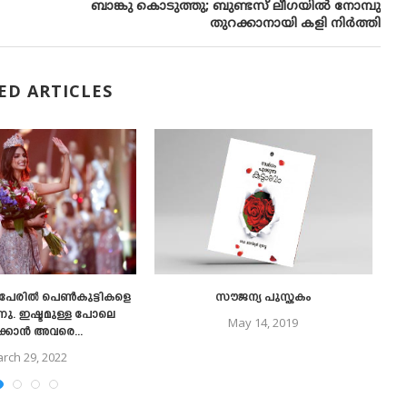
ബാങ്കു കൊടുത്തു; ബുണ്ടസ് ലീഗയിൽ നോമ്പു
തുറക്കാനായി കളി നിർത്തി
ED ARTICLES
േരില്‍ പെണ്‍കുട്ടികളെ
സൗജന്യ പുസ്തകം
്നു. ഇഷ്ടമുള്ള പോലെ
മു
May 14, 2019
ക്കാന്‍ അവരെ...
rch 29, 2022