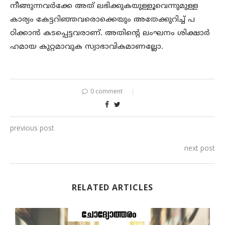
നീങ്ങുന്നവർക്കേ അത് ലഭിക്കുകയുള്ളൂവെന്നുമുള്ള
കാര്യം കേട്ടറിഞ്ഞവരൊക്കെയും അതേക്കുറിച്ച് പ
ഠിക്കാൻ കടപ്പെട്ടവരാണ്. അതിന്റെ ലംഘനം ശിക്ഷാർ
ഹമായ കുറ്റമാവുക സ്വാഭാവികമാണല്ലോ.
0 comment
previous post
next post
RELATED ARTICLES