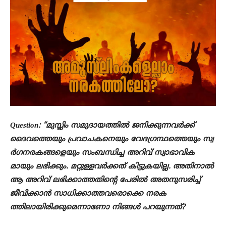
Question: “മുസ്ലിം സമുദായത്തിൽ ജനിക്കുന്നവർക്ക്
ദൈവത്തെയും പ്രവാചകനെയും വേദഗ്രന്ഥത്തെയും സ്വ
ർഗനരകങ്ങളെയും സംബന്ധിച്ച അറിവ് സ്വാഭാവിക
മായും ലഭിക്കും. മറ്റുള്ളവർക്കത് കിട്ടുകയില്ല. അതിനാൽ
ആ അറിവ് ലഭിക്കാത്തതിന്റെ പേരിൽ അതനുസരിച്ച്
ജീവിക്കാൻ സാധിക്കാത്തവരൊക്കെ നരക
ത്തിലായിരിക്കുമെന്നാണോ നിങ്ങൾ പറയുന്നത്?