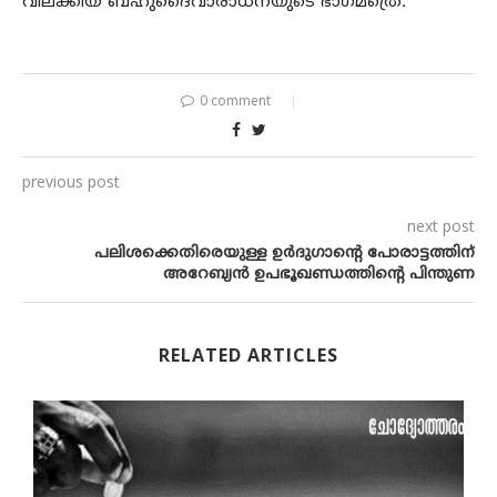
വിലക്കിയ ബഹുദൈവാരാധനയുടെ ഭാഗമത്രെ.
0 comment
previous post
next post
പലിശക്കെതിരെയുള്ള ഉർദുഗാന്റെ പോരാട്ടത്തിന്
അറേബ്യൻ ഉപഭൂഖണ്ഡത്തിന്റെ പിന്തുണ
RELATED ARTICLES
s