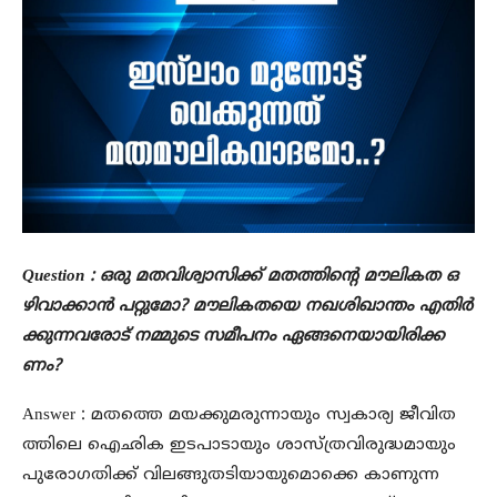
Question : ഒരു മതവിശ്വാസിക്ക് മതത്തിന്റെ മൗലികത ഒ
ഴിവാക്കാൻ പറ്റുമോ? മൗലികതയെ നഖശിഖാന്തം എതിർ
ക്കുന്നവരോട് നമ്മുടെ സമീപനം ഏങ്ങനെയായിരിക്ക
ണം?
Answer : മതത്തെ മയക്കുമരുന്നായും സ്വകാര്യ ജീവിത
ത്തിലെ ഐഛിക ഇടപാടായും ശാസ്ത്രവിരുദ്ധമായും
പുരോഗതിക്ക് വിലങ്ങുതടിയായുമൊക്കെ കാണുന്ന