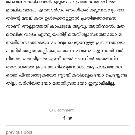
കേവല ഭൗതികവാദികളുടെ പദപ്രയോഗമാണ് മത
മൗലികവാദം. ഏതാദർശം അംഗീകരിക്കുന്നവനും അ
തിന്റെ മൗലികത ഉൾക്കൊള്ളാൻ പ്രതിജ്ഞാബദ്ധ
നാണ്. അല്ലാത്തത് കാപട്യമേ ആവൂ. അതിനാൽ, മത
മൗലിക വാദം എന്നു പേരിട്ട് മതവിശ്വാസത്തെയോ മ
താഭിമാനത്തെയോ ചോദ്യം ചെയ്യാനുള്ള പ്രവണതയെ
എതിർത്തു തോല്പിക്കുകതന്നെ വേണം. എന്നാൽ വർ
ഗീയത, മതതീവ്രത എന്നീ അർഥങ്ങളിൽ മതമൗലിക
താവാദത്തെ ഉപയോ ഗിക്കുമ്പോൾ, ആ പദപ്രയോഗ
ത്തെ പിന്താങ്ങുകയോ ന്യായീകരിക്കുകയോ ചെയ്യേണ്ട
തില്ല. വർഗീയതയോ മതതീവ്രതയോ ഇസ്ലാമിലില്ല.
0 comment
previous post