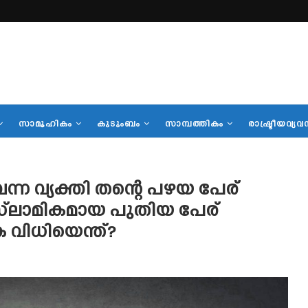
സാമൂഹികം
കുടുംബം
സാമ്പത്തികം
രാഷ്ട്രീയവ്യവ
്ന വ്യക്തി തന്റെ പഴയ പേര്
ഇസ്‌ലാമികമായ പുതിയ പേര്
ക വിധിയെന്ത്?