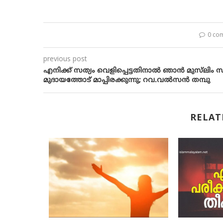
0 co
previous post
​എ​നി​ക്ക് സ​ത്യം വെ​ളി​പ്പെ​ട്ട​തി​നാ​ൽ ഞാ​ൻ മു​സ്​​ലിം സ
മു​ദാ​യ​ത്തോ​ട്​ മാ​പ്പി​ര​ക്കു​ന്നു; റവ.വൽസൻ തമ്പു
RELAT