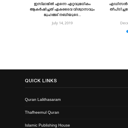
ഇസ്‌ലാമില്‍ എന്നെ ഏറ്റവുമധികം
എഡിസൻറെ
22
ആകര്‍ഷിച്ചത് ഏകദൈവ വിശ്വാസവും
തീപിടിച്ച
മുഹമ്മദ്‌ നബിയുടെ...
July 14, 2019
Dece
QUICK LINKS
Quran Lalithasaram
Thafheemul Quran
Islamic Publishing House