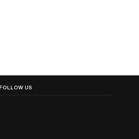
പ്രപഞ്ചം ഒരു മഹാകാവ്യമാണ്- വ
October 29, 2021
മുഹമ്മദ് ജമാല്‍
December 14, 2019
FOLLOW US