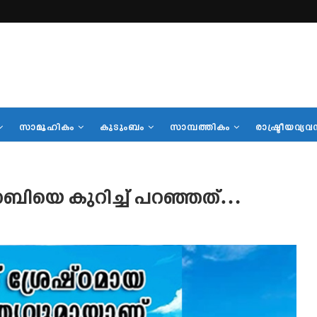
സാമൂഹികം
കുടുംബം
സാമ്പത്തികം
രാഷ്ട്രീയവ്യവ
് നബിയെ കുറിച്ച് പറഞ്ഞത്…