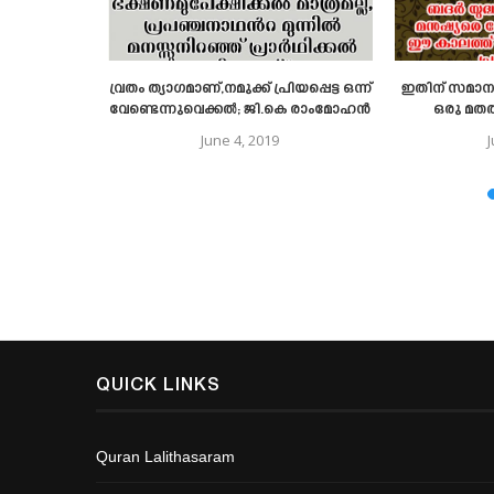
രുക്കട്ടെ
വ്രതം ത്യാഗമാണ്,നമുക്ക് പ്രിയപ്പെട്ട ഒന്ന്
ഇതിന് സമാനമ
വേണ്ടെന്നുവെക്കൽ; ജി.കെ രാംമോഹൻ
ഒരു മതത്ത
June 4, 2019
QUICK LINKS
Quran Lalithasaram