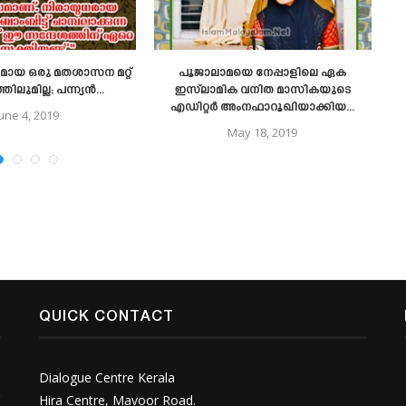
ായ ഒരു മതശാസന മറ്റ്
പൂജാലാമയെ നേപ്പാളിലെ ഏക
ിലുമില്ല; പന്ന്യൻ...
ഇസ്‌ലാമിക വനിത മാസികയുടെ
എഡിറ്റർ അംനഫാറൂഖിയാക്കിയ...
June 4, 2019
May 18, 2019
QUICK CONTACT
Dialogue Centre Kerala
Hira Centre, Mavoor Road.