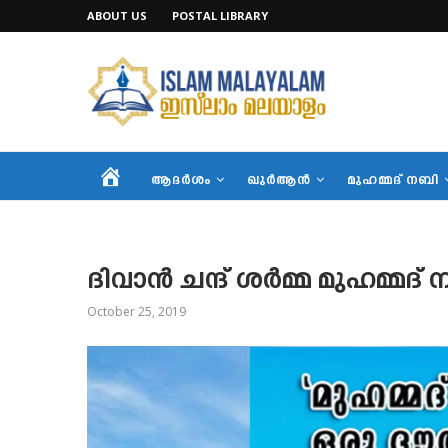
ABOUT US
POSTAL LIBRARY
HOME
ആദര്‍ശം
ഖുര്‍ആന്‍
മുഹമ്മദ് നബി
ദിവാൻ ചന്ദ് ശർമ്മ മുഹമ്മദ
October 25, 2019