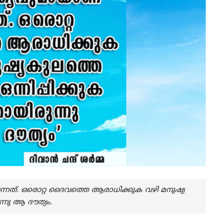
വന്നത്. ഒരൊറ്റ ദൈവത്തെ ആരാധിക്കുക വഴി മനുഷ്യ
്നു ആ ദൗത്യം.