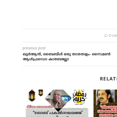
0 co
previous post
ഖുര്‍ആന്‍, ബൈബിള്‍ ഒരു താരതമ്യം- സൈമണ്‍
ആള്‍ഫ്രഡൊ കാരബല്ലോ
RELAT