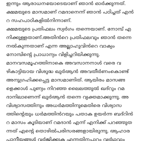
ഇന്നും ആരാധനയോടെയാണ് ഞാൻ ഓർക്കുന്നത്.
ക്ഷമയുടെ മാസമാണ് റമദാനെന്ന് ഞാൻ പഠിച്ചത് എൻ
റ സഹപാഠികളിൽനിന്നാണ്.
ക്ഷമയുടെ പ്രതിഫലം സ്വർഗം തന്നെയാണ്. നോമ്പ് എ
നിക്കുള്ളതാണ്.അതിൻറെ പ്രതിഫലവും ഞാൻ തന്നെ
നൽകുന്നതാണ് എന്ന അല്ലാഹുവിൻറെ വാക്യം
നോമ്പിന്റെ പ്രാധാന്യം വിളിച്ചറിയിക്കുന്നു.
മാനവസമൂഹത്തിനാകെ അവസാനനാൾ വരെ വ
ഴികാട്ടിയായ വിശുദ്ധ ഖുർആൻ അവതീർണംകൊണ്ട്
അനുഗ്രഹിക്കപ്പെട്ട മാസമാണിത്. ആയിരം മാസങ്ങ
ളെക്കാൾ പുണ്യം നിറഞ്ഞ ലൈലത്തുൽ ഖദ്റും റമ
ദാനിലാണെന്ന് ഖുർആൻ തന്നെ വ്യക്തമാക്കുന്നു. അ
വിശ്വാസത്തിനും അധർമത്തിനുമെതിരെ വിശ്വാസ
ത്തിന്റെയും ധർമത്തിൻറയും പതാക ഉയർന്ന ബദ്റിൻ
റ മാസം കൂടിയാണ് റമദാൻ എന്ന് എനിക്ക് പറഞ്ഞുത
ന്നത് എന്റെ തൊഴിൽപരിസരങ്ങളായിരുന്നു. ആഹാര
പാനീയങ്ങൾ വർജിക്കുക എന്നതിനപ്പുറം വ്യർഥവും