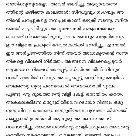
ര്‍ത്തിക്കുന്നുവല്ലോ, അവര്‍ ഖേദിച്ചു. ആര്യാവര്‍ത്ത
ത്തിന്‍റെ കഴിഞ്ഞ കാലങ്ങള്‍; സിന്ധുവും ഗംഗയും അ
തിന്‍റെ പരപ്പുകളെ നനച്ചുകൊണ്ട് ഒഴുകി നടന്നു, നദീത
ടങ്ങള്‍ പച്ചപിടിച്ചും വരവൃക്ഷങ്ങള്‍ പക്വഫലങ്ങളെ
കൊണ്ട് നിറഞ്ഞുമിരുന്നു. ബ്രാഹ്മണനും ക്ഷത്രിയനും
ഈ വിളയെ പ്രകൃതി ദേവതകള്‍ക്ക് നേദിച്ചു. എന്നാല്‍,
ഈ അര്‍പ്പണത്തില്‍ നിന്ന് അവര്‍ അധ:കൃതന്‍റെ സന്ത
തികളെ വിലക്കി നിര്‍ത്തി. അങ്ങനെ വിലക്കപ്പെട്ടവര്‍
ആരാധന നിഷേധിക്കപ്പെട്ട്, സ്പര്‍ശത്തില്‍ നിന്നും
സാമീപ്യത്തില്‍ നിന്നും അകറ്റപ്പെട്ട്, വെളിമ്പുറങ്ങളില്‍
അലഞ്ഞു; ഗുരു പരമ്പരകള്‍ അവര്‍ക്കായി ദു:ഖം
പൂണ്ടു. ആ ദു:ഖത്തിന്‍റെ വിളി കേട്ട്, ഒരായിരം കാതം
അകലെക്കിടന്ന മരുഭൂമിയിലെവിടെയോ വീണ്ടും ഒരു
ഗുരു പിറവി കൊണ്ടു. മരുഭൂമിയുടെ ചന്ദ്രക്കലയിലേക്ക്
കണ്ണുകള്‍ ഉയര്‍ത്തി ആ ഗുരു അഖണ്ഡത്തോട്
സംസാരിച്ചു. അഖണ്ഡത്തിന്‍റെ വെളിപാടുകള്‍ അവന്‍റെ
കാതില്‍ സ്വകാര്യമായി, മൃദുലമായി മുഴങ്ങി. മരുപ്പച്ച