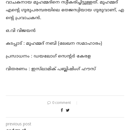
വാചകനായ മുഹമ്മദിനെ സ്വീകരിച്ചിട്ടുള്ളത്. മുഹമ്മദ്
എന്‍റെ ഗുരുപരമ്പരയിലെ തേജസ്വിയായ ഗുരുവാണ്, എ
ന്‍റെ പ്രവാചകന്‍.
ഒ.വി വിജയൻ
കടപ്പാട് : മുഹമ്മദ് നബി (ലേഖന സമാഹാരം)
പ്രസാധനം : ഡയലോഗ് സെന്റര്‍ കേരള
വിതരണം : ഇസ്‌ലാമിക് പബ്ലിഷിംഗ് ഹൗസ്‌
0 comment
previous post