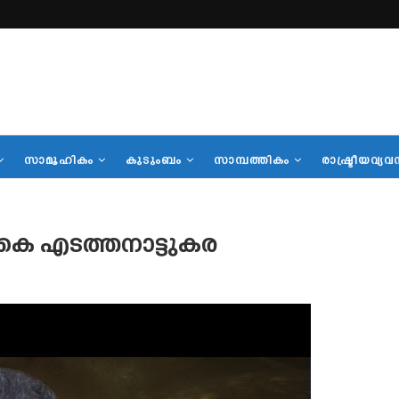
സാമൂഹികം
കുടുംബം
സാമ്പത്തികം
രാഷ്ട്രീയവ്യവ
ി.കെ എടത്തനാട്ടുകര