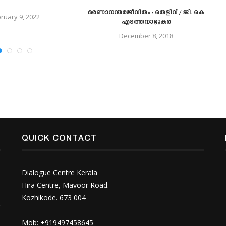
മരണാനന്തരജീവിതം : തെളിവ് / ജി. കെ
മന
ruary 9, 2022
എടത്തനാട്ടുകര
December 8, 2018
QUICK CONTACT
Dialogue Centre Kerala
Hira Centre, Mavoor Road.
Kozhikode. 673 004
Mob: +919497458645