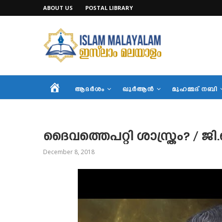
ABOUT US
POSTAL LIBRARY
HOME
ആദര്‍ശം
ഖുര്‍ആന്‍
മുഹമ്മദ് നബി
ദൈവത്തെപറ്റി ശാസ്ത്രം? / ജ
December 8, 2018