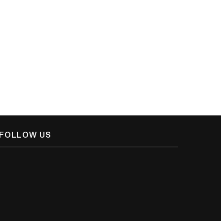
ുഷ്യജന്‍മം അര്‍ഥശൂന്യമോ ?/ ജി. കെ
മരണം മനുഷ്യന്റെ അന്ത്യമോ?/ ജ
എടത്തനാട്ടുകര
എടത്തനാട്ടുകര
December 8, 2018
December 8, 2018
FOLLOW US