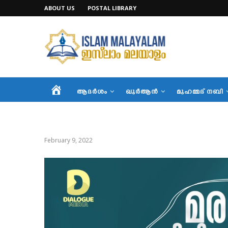
ABOUT US
POSTAL LIBRARY
HOME
ആദര്‍ശം
ഖുര്‍ആന്‍
മുഹമ്മദ് നബി
February 9, 2022