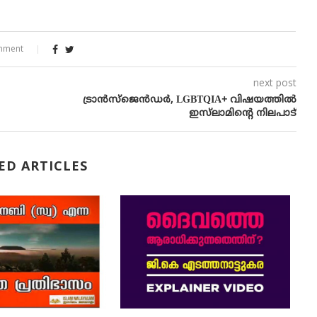
mment
next post
ട്രാൻസ്‌ജെൻഡർ, LGBTQIA+ വിഷയത്തിൽ
ഇസ്‌ലാമിന്റെ നിലപാട്
ED ARTICLES