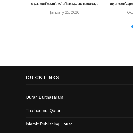
മോ?/ ജി. കെ
മുഹമ്മദ് നബി: ജീവിതവും സന്ദേശവും
മുഹമ്മദ് എ
ര
January 25, 2020
Oct
18
QUICK LINKS
Quran Lalithasaram
Thafheemul Quran
Islamic Publishing House