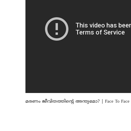
മരണം ജീവിതത്തിന്റെ അന്ത്യമോ? | Face To Face | G