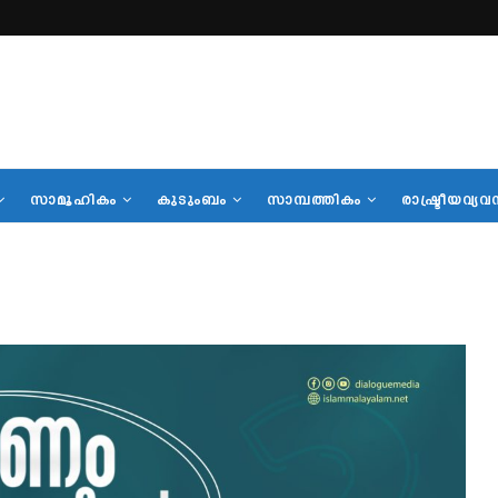
സാമൂഹികം
കുടുംബം
സാമ്പത്തികം
രാഷ്ട്രീയവ്യവ