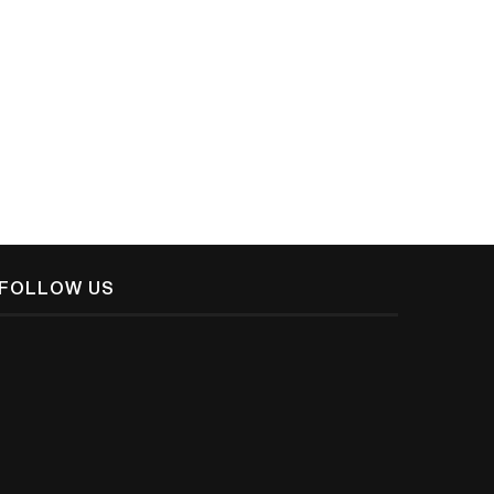
ദൈവത്തെ സൃഷ്ടിച്ചതാര് ?/ ജി. കെ
ആ എട്ടു വയസുകാരി നല്‍കുന്ന പ
എടത്തനാട്ടുകര
ജി. കെ...
December 8, 2018
December 8, 2018
FOLLOW US