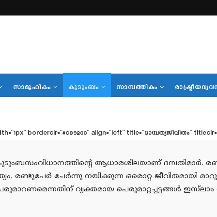
സാമൂഹികം
കുടുംബം
സാമ്പത്തികം
രാഷ്ട്രീയവ്യവ
=”1px” borderclr=”#c89200″ align=”left” title=”ദാമ്പത്യജീവിതം” titlecl
ംവിധാനത്തിന്റെ ആധാരശിലയാണ് ദമ്പതിമാര്‍. രണ്ട് ജീവി
. രണ്ടുപേര്‍ ചേര്‍ന്നു നയിക്കുന്ന ഒരൊറ്റ ജീവിതമായി മാറു
ാറണമെന്നതിന് വ്യക്തമായ പെരുമാറ്റച്ചട്ടങ്ങള്‍ ഇസ്‌ലാം നിര്