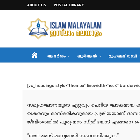
ABOUT US
POSTAL LIBRARY
HOME
ആദര്‍ശം
ഖുര്‍ആന്‍
മുഹമ്മദ് നബി
[vc_headings style=”theme3″ linewidth=”100%” borderwidth
സമൂഹഘടനയുടെ ഏറ്റവും ചെറിയ ഘടകമായ കുടുംബസ
യകരവും മാസ്മരികവുമായ പ്രക്രിയയാണ് ദാമ്പത്യം
ജീവിതത്തില്‍ പുരുഷന്‍ സ്ത്രീയോട് എങ്ങനെ പെരുമ
”അവരോട് മാന്യമായി സഹവസിക്കുക.”